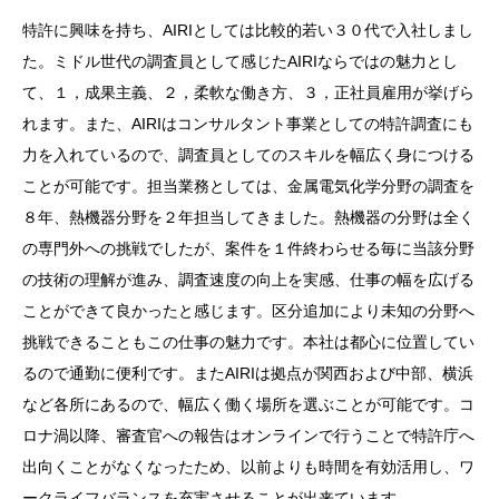
特許に興味を持ち、AIRIとしては比較的若い３０代で入社しまし
た。ミドル世代の調査員として感じたAIRIならではの魅力とし
て、１，成果主義、２，柔軟な働き方、３，正社員雇用が挙げら
れます。また、AIRIはコンサルタント事業としての特許調査にも
力を入れているので、調査員としてのスキルを幅広く身につける
ことが可能です。担当業務としては、金属電気化学分野の調査を
８年、熱機器分野を２年担当してきました。熱機器の分野は全く
の専門外への挑戦でしたが、案件を１件終わらせる毎に当該分野
の技術の理解が進み、調査速度の向上を実感、仕事の幅を広げる
ことができて良かったと感じます。区分追加により未知の分野へ
挑戦できることもこの仕事の魅力です。本社は都心に位置してい
るので通勤に便利です。またAIRIは拠点が関西および中部、横浜
など各所にあるので、幅広く働く場所を選ぶことが可能です。コ
ロナ渦以降、審査官への報告はオンラインで行うことで特許庁へ
出向くことがなくなったため、以前よりも時間を有効活用し、ワ
ークライフバランスを充実させることが出来ています。