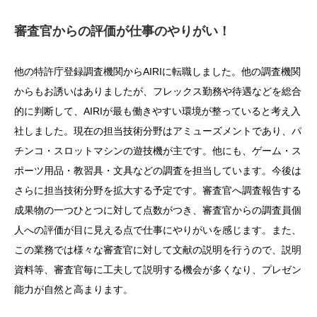
審査官からの評価が仕事のやりがい！
他の特許庁登録調査機関からAIRIに転職しました。他の調査機関
からもお誘いはありましたが、フレックス勤務や待遇などを総合
的に判断して、AIRIが最も働きやすい環境が整っていると考え入
社しました。現在の担当技術分野はアミューズメントであり、パ
チンコ・スロットマシンの遊技機が主です。他にも、ゲーム・ス
ポーツ用品・教習具・文具などの調査を担当しています。今後は
さらに担当技術分野を拡大する予定です。審査官へ調査報告する
成果物の一つひとつに対して点数がつき、審査官からの調査員個
人への評価が目に見える点で仕事にやりがいを感じます。また、
この業務では様々な審査官に対して文献の説明を行うので、説明
資料等、審査官毎に工夫して説明する機会が多くなり、プレゼン
能力が自然と高まります。