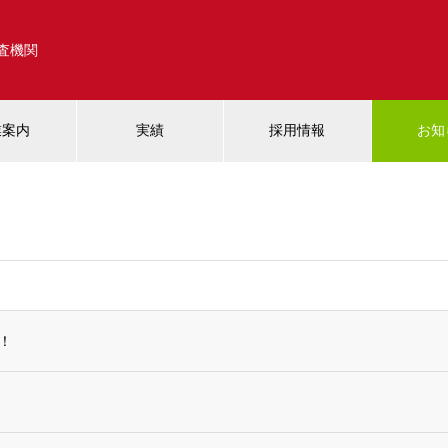
調査機関
業案内
実績
採用情報
お知
！